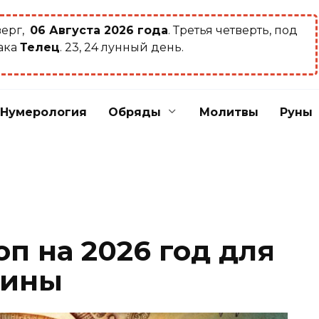
верг,
06 Августа 2026 года
. Третья четверть, под
ака
Телец
. 23, 24 лунный день.
Нумерология
Обряды
Молитвы
Руны
п на 2026 год для
чины