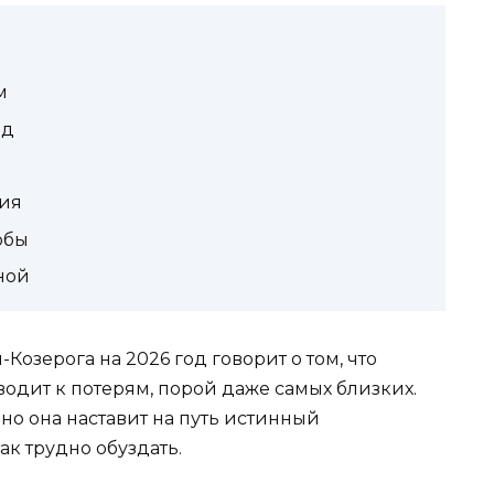
м
од
ия
обы
ной
озерога на 2026 год говорит о том, что
одит к потерям, порой даже самых близких.
о она наставит на путь истинный
ак трудно обуздать.