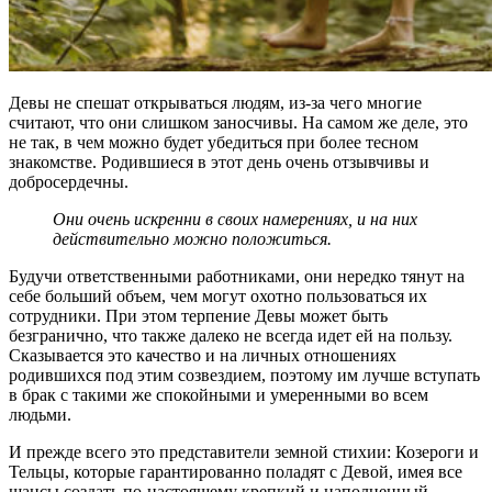
Девы не спешат открываться людям, из-за чего многие
считают, что они слишком заносчивы. На самом же деле, это
не так, в чем можно будет убедиться при более тесном
знакомстве. Родившиеся в этот день очень отзывчивы и
добросердечны.
Они очень искренни в своих намерениях, и на них
действительно можно положиться.
Будучи ответственными работниками, они нередко тянут на
себе больший объем, чем могут охотно пользоваться их
сотрудники. При этом терпение Девы может быть
безгранично, что также далеко не всегда идет ей на пользу.
Сказывается это качество и на личных отношениях
родившихся под этим созвездием, поэтому им лучше вступать
в брак с такими же спокойными и умеренными во всем
людьми.
И прежде всего это представители земной стихии: Козероги и
Тельцы, которые гарантированно поладят с Девой, имея все
шансы создать по-настоящему крепкий и наполненный