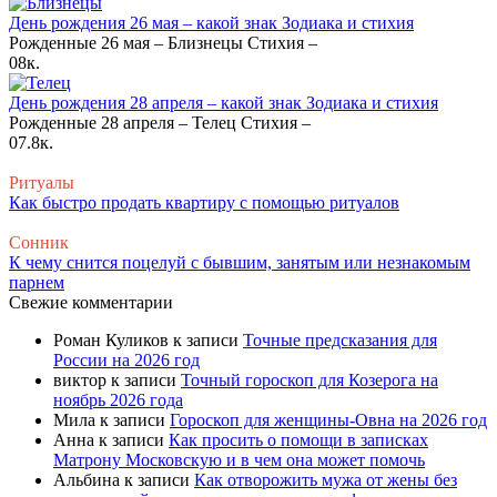
День рождения 26 мая – какой знак Зодиака и стихия
Рожденные 26 мая – Близнецы Стихия –
0
8к.
День рождения 28 апреля – какой знак Зодиака и стихия
Рожденные 28 апреля – Телец Стихия –
0
7.8к.
Ритуалы
Как быстро продать квартиру с помощью ритуалов
Сонник
К чему снится поцелуй с бывшим, занятым или незнакомым
парнем
Свежие комментарии
Роман Куликов
к записи
Точные предсказания для
России на 2026 год
виктор
к записи
Точный гороскоп для Козерога на
ноябрь 2026 года
Мила
к записи
Гороскоп для женщины-Овна на 2026 год
Анна
к записи
Как просить о помощи в записках
Матрону Московскую и в чем она может помочь
Альбина
к записи
Как отворожить мужа от жены без