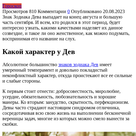
Гороскоп
Просмотров
810
Комментарии
0
Опубликовано
20.08.2023
Знак Зодиака Дева выпадает на конец августа и большую
часть сентября. И всем, кто родился в этот период, будет
интересно узнать, какими качествами наделяет их данное
созвездие, и такое ли оно женственное, как можно подумать,
воспринимая его название на слух.
Какой характер у Дев
Абсолютное большинство
знаков зодиака Дев
имеет
умеренный темперамент и довольно покладистый
неконфликтный характер, откуда проистекают все ее сильные
и слабые стороны.
К первым стоит отнести: добросовестность, миролюбие,
усердие, обязательность, любознательность и хорошие
манеры. Ко вторым: занудство, скрытность, перфекционизм.
Девы часто страдают настоящим синдромом отличника,
сосредотачивая всю свою жизнь на выполнении бесконечной
вереницы задач, многие из которых можно смело вынести за
скобки.