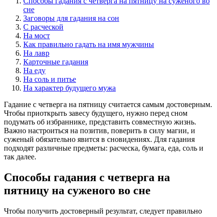
Способы гадания с четверга на пятницу на суженого во
сне
Заговоры для гадания на сон
С расческой
На мост
Как правильно гадать на имя мужчины
На лавр
Карточные гадания
На еду
На соль и питье
На характер будущего мужа
Гадание с четверга на пятницу считается самым достоверным.
Чтобы приоткрыть завесу будущего, нужно перед сном
подумать об избраннике, представить совместную жизнь.
Важно настроиться на позитив, поверить в силу магии, и
суженый обязательно явится в сновидениях. Для гадания
подходят различные предметы: расческа, бумага, еда, соль и
так далее.
Способы гадания с четверга на
пятницу на суженого во сне
Чтобы получить достоверный результат, следует правильно