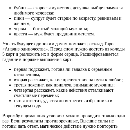
бубны — скорое замужество, девушка выйдет замуж за
любимого человека;
пики — супруг будет старше по возрасту, ревнивым и
алчным;
червы — богатый молодой мужчина;
крести — муж будет предпринимателем.
Узнать будущее одиноким дамам поможет расклад Таро
«Анализ одиночества». Перед сном нужно достать из колоды
5 карт и разложить их в форме сердца. Расшифровывается
гадание в порядке выпадения карт:
первая подскажет, готова ли гадалка к серьезным
отношениям;
вторая расскажет, какие препятствия на пути к любви;
третья пояснит, как привлечь внимание мужчины;
четвертая расскажет, какие действия отталкивают
счастливые перемены;
пятая ответит, удастся ли встретить избранника в
текущем году.
Ворожбу в домашних условиях можно проводить только один
раз. Если результаты противоречивые, Высшие силы не
готовы дать ответ, магическое действие нужно повторить