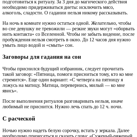
подготовиться к ритуалу. За 3 дня до магического действия
необходимо придерживаться диеты: исключить мясо,
алкоголь, сладости. О гадании нельзя никому рассказывать.
На ночь в комнате нужно остаться одной. Желательно, чтобы
во сне девушку не тревожили — резкие звуки могут «оборвать
нить контакта» со Вселенной. Чтобы не забыть видение, после
пробуждения нельзя смотреть в окно. До 12 часов дня нужно
умыть лицо водой и «смыть» сон.
Заговоры для гадания на сон
Чтобы приснился будущий избранник, следует прочитать
такой заговор: «Пятница, помоги присниться тому, кто ко мне
стремится». Еще один вариант: «С четверга на пятницу я
ложусь на матицу. Матица, перевернись, милый — ко мне
явись».
После выполнения ритуалов разговаривать нельзя, иначе
любимый не приснится. Нужно лечь спать до 12 ч. ночи.
С расческой
Ночью нужно надеть белую сорочку, встать у зеркала. Далее
необходимо причесаться и сказать слова: «Суженый-ряженый,