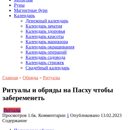
Руны
Магнитные бури
Календарь
Денежный календарь
Календарь зачатия
Календарь здоровья
Календарь красоты
Календарь маникюра
Календарь окрашивания
Календарь операций
Календарь садовода
Календарь стрижек
Свадебный календарь
Главная
»
Обряды
»
Ритуалы
Ритуалы и обряды на Пасху чтобы
забеременеть
Ритуалы
Просмотров
1.6к.
Комментарии
1
Опубликовано
13.02.2023
Содержание