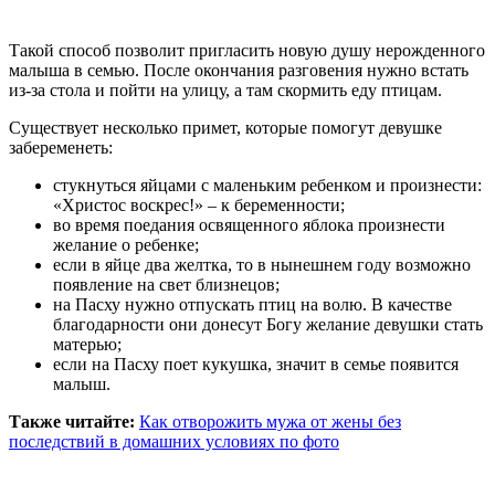
Такой способ позволит пригласить новую душу нерожденного
малыша в семью. После окончания разговения нужно встать
из-за стола и пойти на улицу, а там скормить еду птицам.
Существует несколько примет, которые помогут девушке
забеременеть:
стукнуться яйцами с маленьким ребенком и произнести:
«Христос воскрес!» – к беременности;
во время поедания освященного яблока произнести
желание о ребенке;
если в яйце два желтка, то в нынешнем году возможно
появление на свет близнецов;
на Пасху нужно отпускать птиц на волю. В качестве
благодарности они донесут Богу желание девушки стать
матерью;
если на Пасху поет кукушка, значит в семье появится
малыш.
Также читайте:
Как отворожить мужа от жены без
последствий в домашних условиях по фото