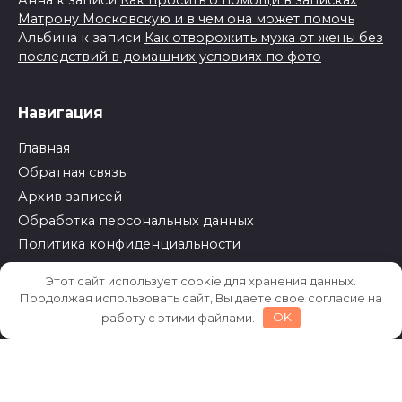
Матрону Московскую и в чем она может помочь
Альбина
к записи
Как отворожить мужа от жены без
последствий в домашних условиях по фото
Навигация
Главная
Обратная связь
Архив записей
Обработка персональных данных
Политика конфиденциальности
Этот сайт использует cookie для хранения данных.
Продолжая использовать сайт, Вы даете свое согласие на
© 2018 - 2026 | Эзотеркин
работу с этими файлами.
OK
Вся информация, на сайте представлена бесплатно,
носит ознакомительный характер. Данные взяты из
открытых источников и могут отличаться от текущих
значений. Редакция может не разделять мнение
авторов и подписчиков.