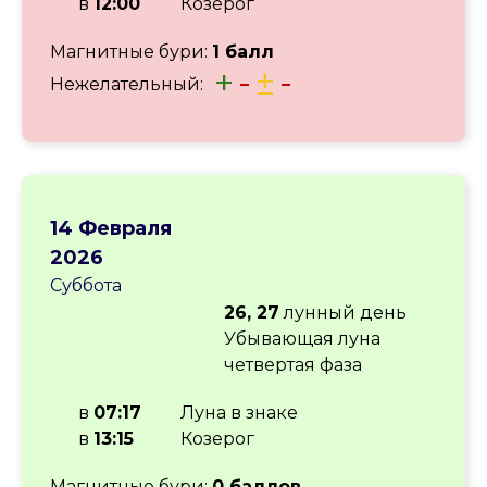
в
12:00
Козерог
Магнитные бури:
1 балл
+
-
±
-
Нежелательный:
14 Февраля
2026
Суббота
26, 27
лунный день
Убывающая луна
четвертая фаза
в
07:17
Луна в знаке
в
13:15
Козерог
Магнитные бури:
0 баллов