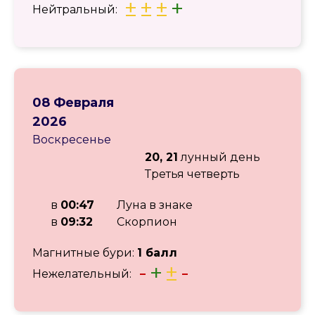
±
±
±
+
Нейтральный:
08 Февраля
2026
Воскресенье
20, 21
лунный день
Третья четверть
в
00:47
Луна в знаке
в
09:32
Скорпион
Магнитные бури:
1 балл
-
+
±
-
Нежелательный: