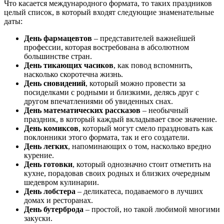
Что касается международного формата, то таких праздников
целый список, в который входят следующие знаменательные
даты:
День фармацевтов
– представителей важнейшей
профессии, которая востребована в абсолютном
большинстве стран.
День тикающих часиков
, как повод вспомнить,
насколько скоротечна жизнь.
День сновидений
, который можно провести за
посиделками с родными и близкими, делясь друг с
другом впечатлениями об увиденных снах.
День математических рассказов
– необычный
праздник, в который каждый вкладывает свое значение.
День комиксов
, который могут смело праздновать как
поклонники этого формата, так и его создатели.
День легких
, напоминающих о том, насколько вредно
курение.
День готовки
, который однозначно стоит отметить на
кухне, порадовав своих родных и близких очередным
шедевром кулинарии.
День лобстера
– деликатеса, подаваемого в лучших
домах и ресторанах.
День бутерброда
– простой, но такой любимой многими
закуски.