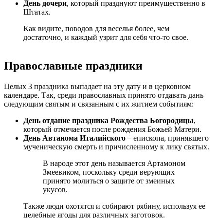
День дочери
, который празднуют преимущественно в
Штатах.
Как видите, поводов для веселья более, чем
достаточно, и каждый узрит для себя что-то свое.
Православные праздники
Целых 3 праздника выпадает на эту дату и в церковном
календаре. Так, среди православных принято отдавать дань
следующим святым и связанным с их житием событиям:
День отдание праздника Рождества Богородицы
,
который отмечается после рождения Божьей Матери.
День Автанома Италийского
– епископа, принявшего
мученическую смерть и причисленному к лику святых.
В народе этот день называется Артамоном
Змеевиком, поскольку среди верующих
принято молиться о защите от змеиных
укусов.
Также люди охотятся и собирают рябину, используя ее
целебные ягоды для различных заготовок.