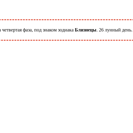
 четвертая фаза, под знаком зодиака
Близнецы
. 26 лунный день.