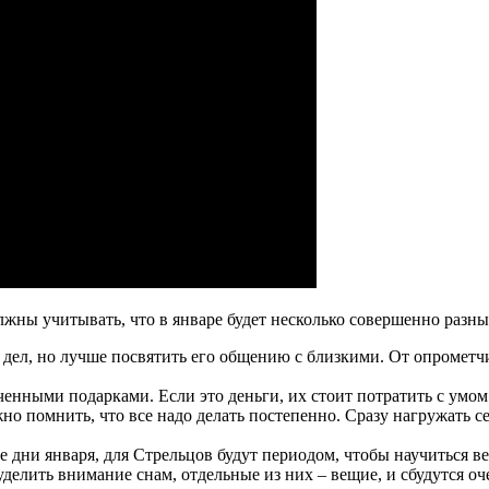
лжны учитывать, что в январе будет несколько совершенно разн
х дел, но лучше посвятить его общению с близкими. От опромет
ченными подарками. Если это деньги, их стоит потратить с умо
ужно помнить, что все надо делать постепенно. Сразу нагружать 
ние дни января, для Стрельцов будут периодом, чтобы научиться 
елить внимание снам, отдельные из них – вещие, и сбудутся оче