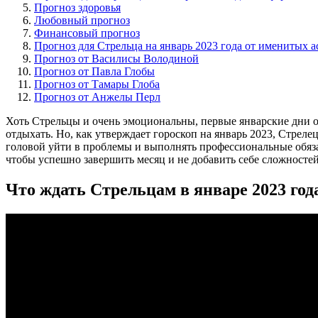
Прогноз здоровья
Любовный прогноз
Финансовый прогноз
Прогноз для Стрельца на январь 2023 года от именитых а
Прогноз от Василисы Володиной
Прогноз от Павла Глобы
Прогноз от Тамары Глоба
Прогноз от Анжелы Перл
Хоть Стрельцы и очень эмоциональны, первые январские дни он
отдыхать. Но, как утверждает гороскоп на январь 2023, Стрел
головой уйти в проблемы и выполнять профессиональные обяза
чтобы успешно завершить месяц и не добавить себе сложностей
Что ждать Стрельцам в январе 2023 год