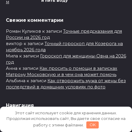
и пить воду
Свежие комментарии
Роман Куликов
к записи
Точные предсказания для
России на 2026 год
виктор
к записи
Точный гороскоп для Козерога на
ноябрь 2026 года
Мила
к записи
Гороскоп для женщины-Овна на 2026
год
Анна
к записи
Как просить о помощи в записках
Матрону Московскую и в чем она может помочь
Альбина
к записи
Как отворожить мужа от жены без
последствий в домашних условиях по фото
Навигация
Этот сайт использует cookie для хранения данных.
Главная
Продолжая использовать сайт, Вы даете свое согласие на
работу с этими файлами.
OK
Обратная связь