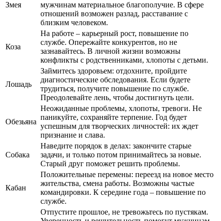
Змея
мужчинам материальное благополучие. В сфере
отношений возможен разлад, расставание с
близким человеком.
На работе – карьерный рост, повышение по
службе. Опережайте конкурентов, но не
Коза
зазнавайтесь. В личной жизни возможны
конфликты с родственниками, хлопоты с детьми.
Займитесь здоровьем: отдохните, пройдите
диагностические обследования. Если будете
Лошадь
трудиться, получите повышение по службе.
Преодолевайте лень, чтобы достигнуть цели.
Неожиданные проблемы, хлопоты, тревоги. Не
паникуйте, сохраняйте терпение. Год будет
Обезьяна
успешным для творческих личностей: их ждет
признание и слава.
Наведите порядок в делах: закончите старые
Собака
задачи, и только потом принимайтесь за новые.
Старый друг поможет решить проблемы.
Положительные перемены: переезд на новое место
жительства, смена работы. Возможны частые
Кабан
командировки. К середине года – повышение по
службе.
Отпустите прошлое, не тревожьтесь по пустякам.
Уверенность и решительность помогут мужчинам