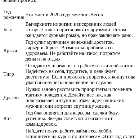
общий прогноз.
Год
Что ждет в 2026 году мужчин-Весов
рождения
Вычеркните из жизни неискренних людей,
Бык
которые только притворяются друзьями. Летом
ожидается бурный роман, но брак заключать рано.
Год сулит мужчинам денежный достаток,
карьерный рост. Возможны проблемы со
Крыса
здоровьем. Не работайте на износ, потратьте
деньги на отдых.
Ожидаются перемены на работе и в личной жизни.
Надейтесь на себя, трудитесь, и цель будет
Тигр
достигнута. Если проявлять упорство, к концу года
удастся получить повышение по службе.
Нужно заново расставить приоритеты и поменять
тактику поведения. Делайте все так, как
Дракон
подсказывает интуиция. Удача ждет одиноких
мужчин: они встретят спутницу жизни.
Год благоприятен для карьеры, сделки будут
Кот
успешны. Звезды советуют отказаться от
командировок.
Найдите новую работу, займитесь хобби,
запишитесь на курсы по интересам. Этот год сулит