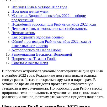
Что ждет Рыб в октябре 2022 года
Прогнозы для мужчин
Женщина-Водолей на октябрь 2022 — общие
предсказания
Подробный гороскоп для Рыб на октябрь 2022 года
Деловая жизнь и экономическая стабильность
Личная жизнь
Как сохранить здоровье осенью
Общий прогноз для Рыб на октябрь 2022 года от
известных астрологов
Астропрогноз от Павла Глобы
Рекомендации Василисы Володиной
Пророчества Тамары Глоба
Советы Анжелы Перл
В прогнозах астрологов указаны благоприятные дни для Рыб
в октябре 2022 года. Рожденные под этим знаком зодиака
смогут расслабиться и открыться друзьям и партнерам. В
остальное время им придется проявлять нехарактерную
твердость и неуступчивость. По гороскопу для Рыб на месяц
природная эмоциональность и чувствительность помешает
реализации планов, поэтому эти качества придется подавлять.
Что ждет Рыб в октябре 2022 года