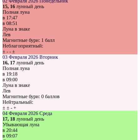
02 Февраля 2026
Понедельник
15, 16
лунный день
Полная луна
в
17:47
в
08:51
Луна в знаке
Лев
Магнитные бури:
1 балл
Неблагоприятный:
±
-
-
±
03 Февраля 2026
Вторник
16, 17
лунный день
Полная луна
в
19:18
в
09:00
Луна в знаке
Лев
Магнитные бури:
0 баллов
Нейтральный:
±
±
-
+
04 Февраля 2026
Среда
17, 18
лунный день
Убывающая луна
в
20:44
в
09:07