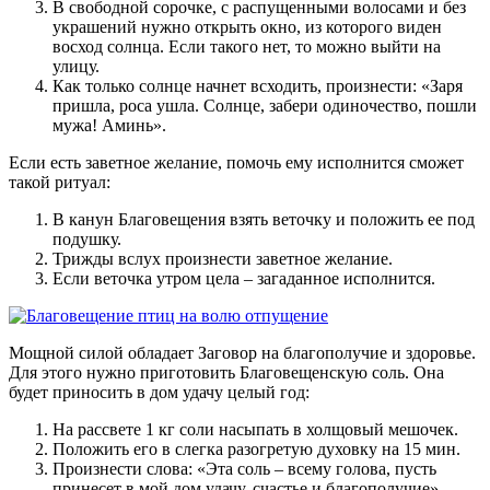
В свободной сорочке, с распущенными волосами и без
украшений нужно открыть окно, из которого виден
восход солнца. Если такого нет, то можно выйти на
улицу.
Как только солнце начнет всходить, произнести: «Заря
пришла, роса ушла. Солнце, забери одиночество, пошли
мужа! Аминь».
Если есть заветное желание, помочь ему исполнится сможет
такой ритуал:
В канун Благовещения взять веточку и положить ее под
подушку.
Трижды вслух произнести заветное желание.
Если веточка утром цела – загаданное исполнится.
Мощной силой обладает Заговор на благополучие и здоровье.
Для этого нужно приготовить Благовещенскую соль. Она
будет приносить в дом удачу целый год:
На рассвете 1 кг соли насыпать в холщовый мешочек.
Положить его в слегка разогретую духовку на 15 мин.
Произнести слова: «Эта соль – всему голова, пусть
принесет в мой дом удачу, счастье и благополучие».